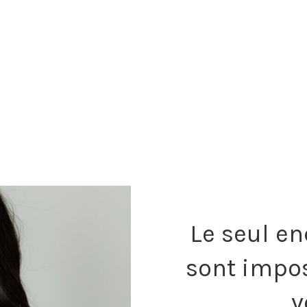
Le seul en
sont impos
v