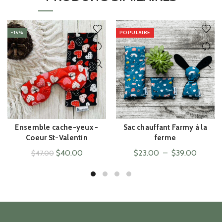
-15%
POPULAIRE
Ensemble cache-yeux -
Sac chauffant Farmy à la
ACHAT RAPIDE
ACHAT RAPIDE
Coeur St-Valentin
ferme
Le
Le
Plage
$
40.00
$
23.00
–
$
39.00
$
47.00
prix
prix
de
initial
actuel
prix :
était :
est :
$23.00
$47.00.
$40.00.
à
$39.00