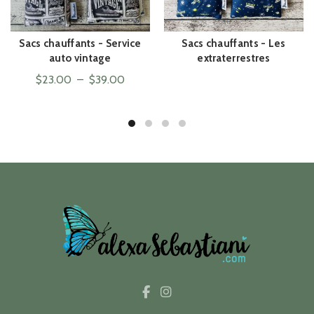
Sacs chauffants - Service
Sacs chauffants - Les
ACHAT RAPIDE
ACHAT RAPIDE
auto vintage
extraterrestres
Plage
$
23.00
–
$
39.00
de
prix :
$23.00
à
$39.00