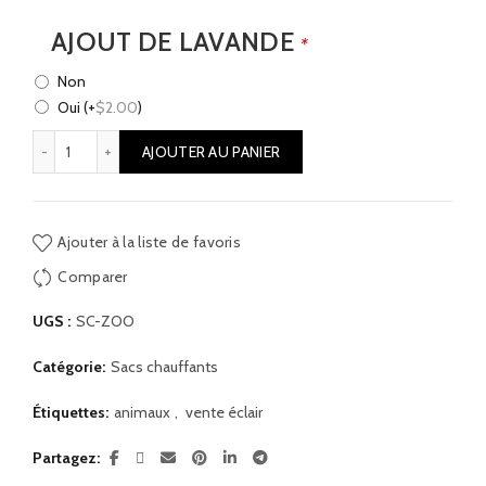
AJOUT DE LAVANDE
*
Non
Oui
(+
$
2.00
)
quantité de Sacs chauffants - Le Zoo en folie
AJOUTER AU PANIER
Ajouter à la liste de favoris
Comparer
UGS :
SC-ZOO
Catégorie:
Sacs chauffants
Étiquettes:
animaux
,
vente éclair
Partagez