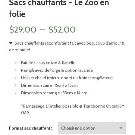
Sacs chauffants - Le Zoo en
folie
Plage
$
29.00
–
$
52.00
de
❤
Sacs chauffants réconfortant fait avec beaucoup d’amour &
de minutie!
prix :
Fait de tissus coton & flanelle
$29.00
Rempli avec de l'orge & option lavande
Utiliser chaud (micro-onde) ou froid (congélateur)
à
Dimension carré : 15cm x 15cm
Dimension rectangle : 33cm x 14 cm
$52.00
*Ramassage à l'atelier possible @ Terrebonne Ouest J6Y
0A9.
Format sac chauffant