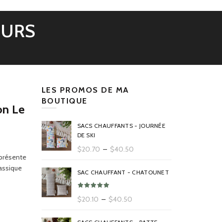
EURS
LES PROMOS DE MA
BOUTIQUE
on Le
SACS CHAUFFANTS - JOURNÉE
DE SKI
Plage
$
20.70
–
$
40.50
 présente
de
lassique
prix :
SAC CHAUFFANT - CHATOUNET
$20.70
à
Plage
$
20.10
–
$
40.50
$40.50
de
prix :