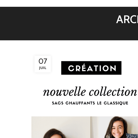
ARC
07
JUIL