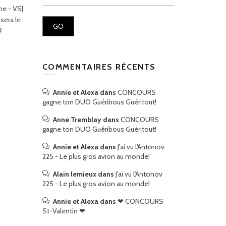
me - VSJ
sera le
2
COMMENTAIRES RÉCENTS
Annie et Alexa
dans
CONCOURS
gagne ton DUO Guéribous Guéritout!
Anne Tremblay
dans
CONCOURS
gagne ton DUO Guéribous Guéritout!
Annie et Alexa
dans
J'ai vu l'Antonov
225 - Le plus gros avion au monde!
Alain lemieux
dans
J'ai vu l'Antonov
225 - Le plus gros avion au monde!
Annie et Alexa
dans
❤ CONCOURS
St-Valentin ❤