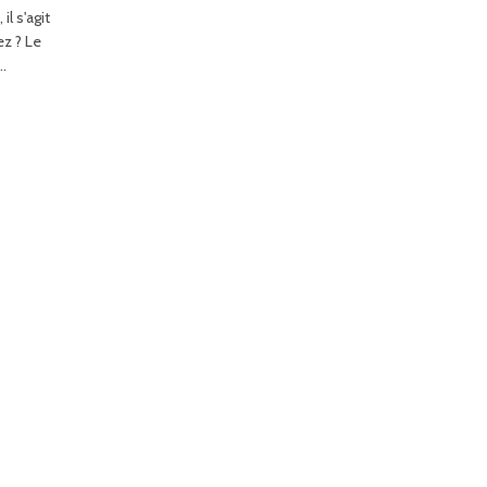
l s'agit
ez ? Le
..