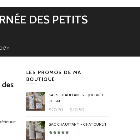
URNÉE DES PETITS
017 »
LES PROMOS DE MA
BOUTIQUE
 des
SACS CHAUFFANTS - JOURNÉE
DE SKI
Plage
$
20.70
–
$
40.50
de
périence
prix :
SAC CHAUFFANT - CHATOUNET
$20.70
à