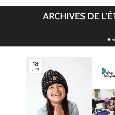
ARCHIVES DE L’É
A
18
JUIN