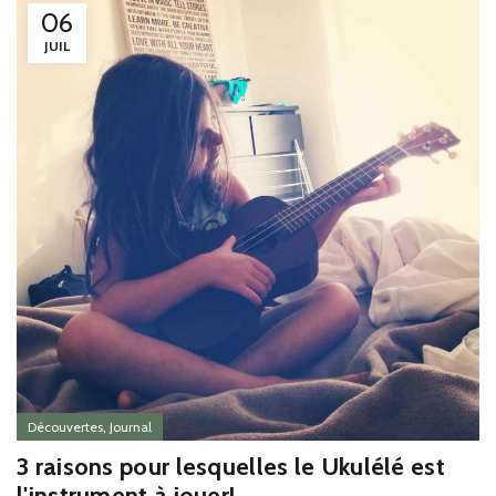
06
JUIL
,
Découvertes
Journal
3 raisons pour lesquelles le Ukulélé est
l'instrument à jouer!