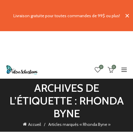
Livraison gratuite pour toutes commandes de 99$ ou plus!
0
0
ARCHIVES DE
L’ÉTIQUETTE : RHONDA
BYNE
Accueil
Articles marqués « Rhonda Byne »