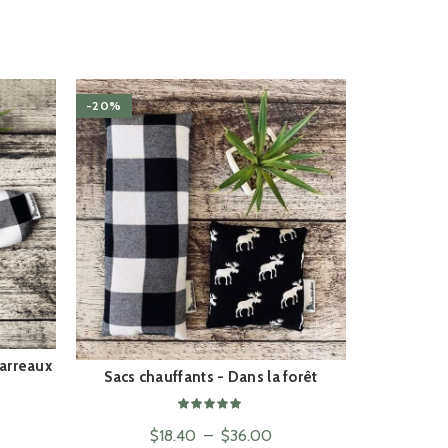
-20%
-25%
arreaux
Sacs chauffants - Dans la forêt
Ensemble 
ACHAT RAPIDE
Plage
$
18.40
–
$
36.00
el