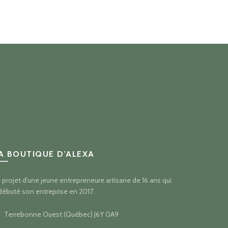
de
prix :
25.
$18.40
à
$36.00
A BOUTIQUE D'ALEXA
 projet d'une jeune entrepreneure artisane de 16 ans qui
débuté son entreprise en 2017.
Terrebonne Ouest (Québec) J6Y 0A9