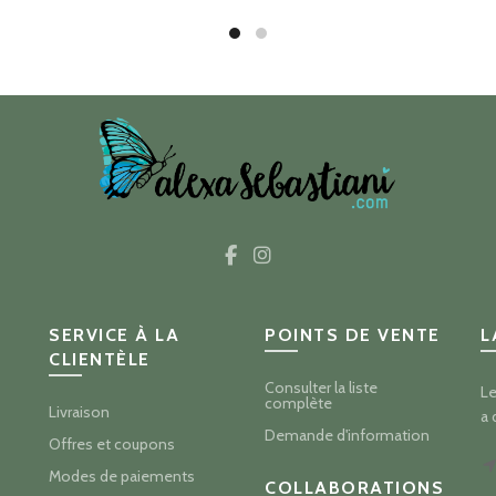
était :
est :
$47.00.
$35.
SERVICE À LA
POINTS DE VENTE
L
CLIENTÈLE
Consulter la liste
Le
complète
Livraison
a 
Demande d'information
Offres et coupons
Modes de paiements
COLLABORATIONS