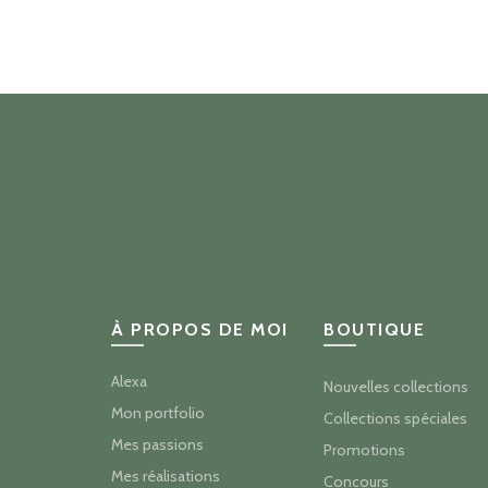
prix
prix
initial
actuel
était :
est :
$47.00.
$35.25.
À PROPOS DE MOI
BOUTIQUE
Alexa
Nouvelles collections
Mon portfolio
Collections spéciales
Mes passions
Promotions
Mes réalisations
Concours