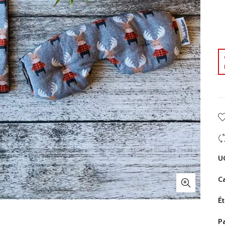
U
Ca
Ét
P