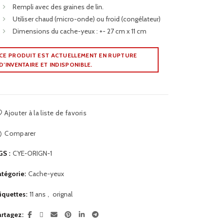
Rempli avec des graines de lin.
Utiliser chaud (micro-onde) ou froid (congélateur)
Dimensions du cache-yeux : +- 27 cm x 11 cm
CE PRODUIT EST ACTUELLEMENT EN RUPTURE
D’INVENTAIRE ET INDISPONIBLE.
Ajouter à la liste de favoris
Comparer
GS :
CYE-ORIGN-1
tégorie:
Cache-yeux
iquettes:
11 ans
,
orignal
artagez