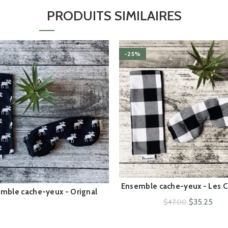
PRODUITS SIMILAIRES
-25%
Ensemble cache-yeux - Les C
ACHAT RAPIDE
mble cache-yeux - Orignal
ACHAT RAPIDE
Le
Le
$
35.25
$
47.00
prix
prix
initial
actu