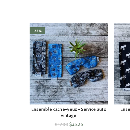
-25%
Ensemble cache-yeux - Service auto
Ense
ACHAT RAPIDE
vintage
Le
Le
$
35.25
$
47.00