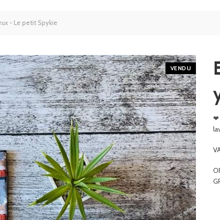
x - Le petit Spykie
VENDU
❤
la
V
OF
GR