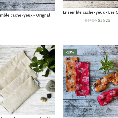
Ensemble cache-yeux - Les C
ACHAT RAPIDE
mble cache-yeux - Orignal
ACHAT RAPIDE
Le
Le
$
35.25
$
47.00
prix
prix
initial
actu
était :
est :
$47.00.
$35.
-25%