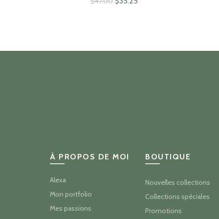
Le
Le
$
35.25
$
47.00
prix
prix
initial
actuel
était :
est :
$47.00.
$35.25.
À PROPOS DE MOI
BOUTIQUE
Alexa
Nouvelles collections
Mon portfolio
Collections spéciales
Mes passions
Promotions