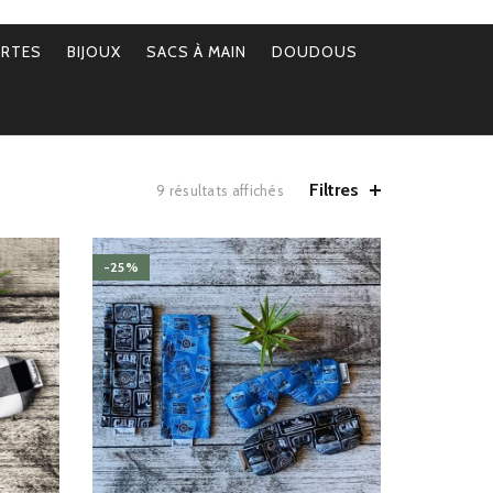
ERTES
BIJOUX
SACS À MAIN
DOUDOUS
Filtres
Trié
9 résultats affichés
par
popularité
-25%