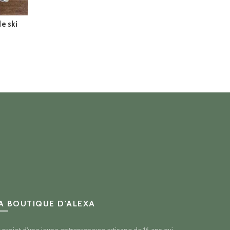
e ski
lage
e
ix :
20.70
40.50
A BOUTIQUE D'ALEXA