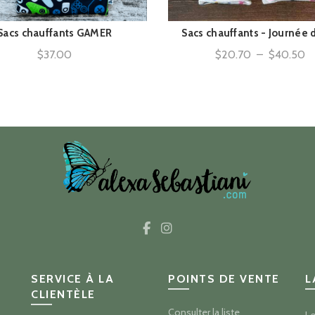
Sacs chauffants GAMER
Sacs chauffants - Journée d
ACHAT RAPIDE
ACHAT RAPIDE
P
$
37.00
$
20.70
–
$
40.50
d
pr
$
à
$
SERVICE À LA
POINTS DE VENTE
L
CLIENTÈLE
Consulter la liste