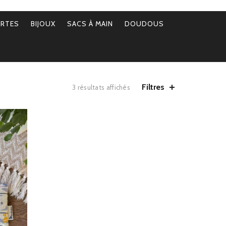
ERTES
BIJOUX
SACS À MAIN
DOUDOUS
Filtres
Trié
3 résultats affichés
par
popularité