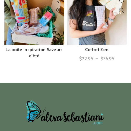
La boite Inspiration Saveurs
Coffret Zen
ACHAT RAPIDE
ACHAT RAPIDE
d'été
Plage
$
22.95
–
$
36.95
de
prix :
$22.95
à
$36.95