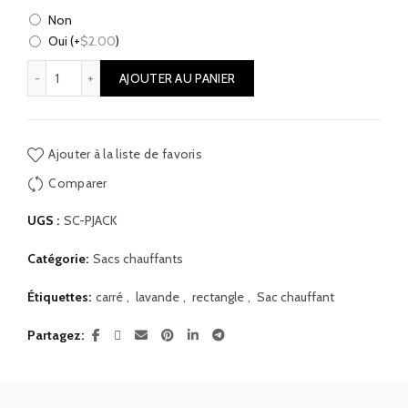
Non
Oui
(+
$
2.00
)
quantité de Sac chauffant Le petit Jack
AJOUTER AU PANIER
Ajouter à la liste de favoris
Comparer
UGS :
SC-PJACK
Catégorie:
Sacs chauffants
Étiquettes:
carré
,
lavande
,
rectangle
,
Sac chauffant
Partagez