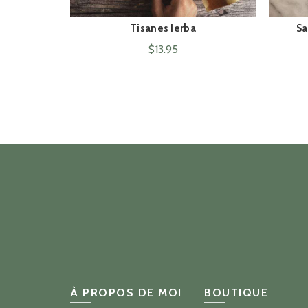
Tisanes Ierba
Sa
ACHAT RAPIDE
$
13.95
À PROPOS DE MOI
BOUTIQUE