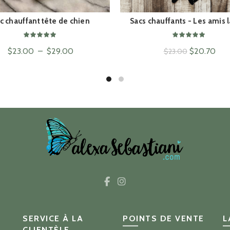
c chauffant tête de chien
Sacs chauffants - Les amis 
ACHAT RAPIDE
ACHAT RAPIDE
Plage
Le
Le
$
23.00
–
$
29.00
$
20.70
$
23.00
de
prix
prix
prix :
initial
actu
$23.00
était :
est :
à
$23.00.
$20
$29.00
SERVICE À LA
POINTS DE VENTE
L
CLIENTÈLE