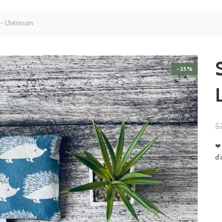
- L'hérisson
-25%
$
❤
d’