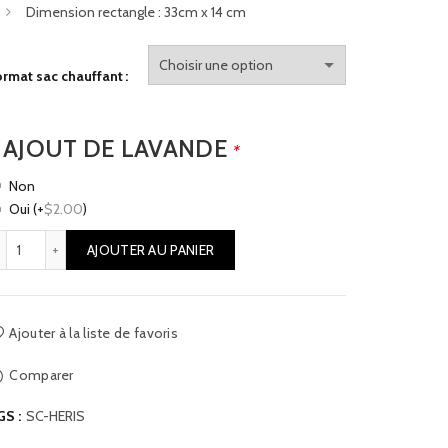
Dimension rectangle : 33cm x 14 cm
rmat sac chauffant
AJOUT DE LAVANDE
*
Non
Oui
(+
$
2.00
)
quantité de Sacs chauffants - L'hérisson
AJOUTER AU PANIER
Ajouter à la liste de favoris
Comparer
GS :
SC-HERIS