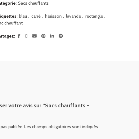
tégorie:
Sacs chauffants
iquettes:
bleu
,
carré
,
hérisson
,
lavande
,
rectangle
,
ac chauffant
artagez
ser votre avis sur “Sacs chauffants -
 pas publiée.
Les champs obligatoires sont indiqués