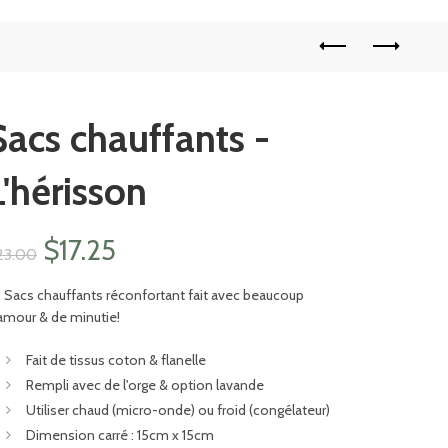
Sacs chauffants -
L'hérisson
Le
Le
$
17.25
23.00
prix
prix
Sacs chauffants réconfortant fait avec beaucoup
amour & de minutie!
initial
actuel
Fait de tissus coton & flanelle
était :
est :
Rempli avec de l'orge & option lavande
Utiliser chaud (micro-onde) ou froid (congélateur)
$23.00.
$17.25.
Dimension carré : 15cm x 15cm