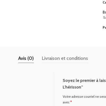
Ca
Ét
S
P
Avis (0)
Livraison et conditions
Soyez le premier à lais
L'hérisson”
Votre adresse courriel ne sera
*
avec