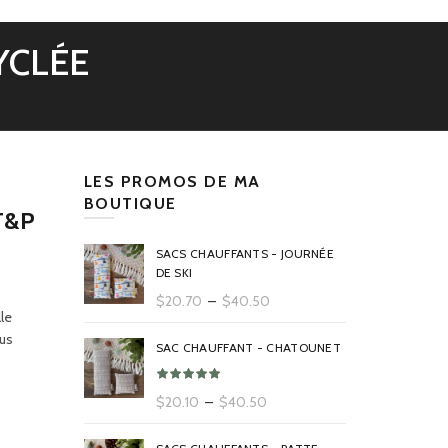
YCLÉE
LES PROMOS DE MA
BOUTIQUE
T&P
SACS CHAUFFANTS - JOURNÉE
DE SKI
Plage
$
20.70
–
$
40.50
le
de
ous
prix :
SAC CHAUFFANT - CHATOUNET
$20.70
à
Plage
$
20.10
–
$
40.50
$40.50
de
prix :