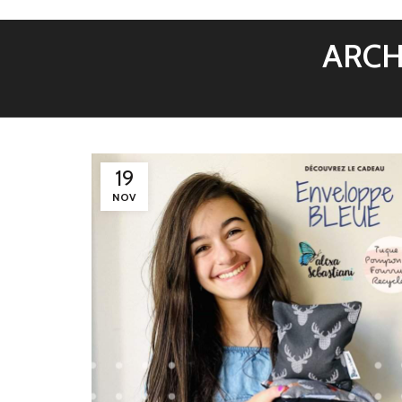
ARCH
19
NOV