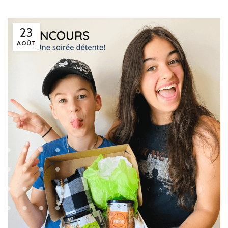
23
AOÛT