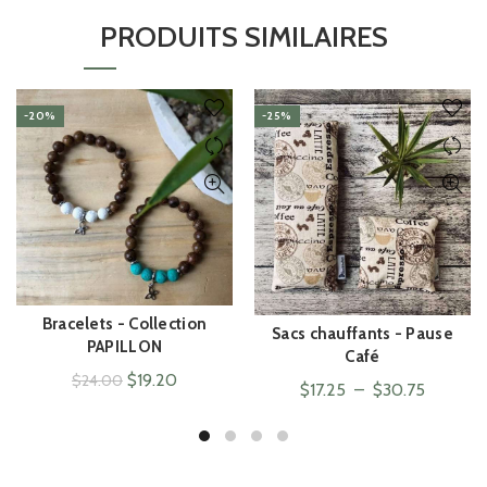
PRODUITS SIMILAIRES
-20%
-25%
Bracelets - Collection
ACHAT RAPIDE
Sacs chauffants - Pause
ACHAT RAPIDE
PAPILLON
Café
Le
Le
$
19.20
$
24.00
Plage
$
17.25
–
$
30.75
prix
prix
de
initial
actuel
prix :
était :
est :
$17.25