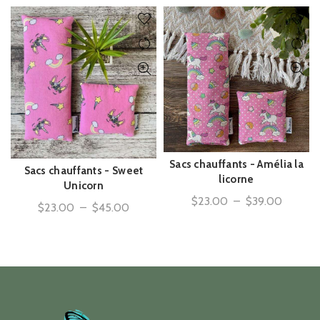
prix :
$17.25
à
$39.00
Sacs chauffants - Amélia la
ACHAT RAPIDE
Sacs chauffants - Sweet
ACHAT RAPIDE
licorne
Unicorn
Plage
$
23.00
–
$
39.00
Plage
$
23.00
–
$
45.00
de
de
prix :
prix :
$23.00
$23.00
à
à
$39.00
$45.00