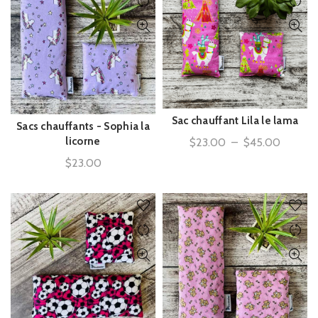
Sac chauffant Lila le lama
ACHAT RAPIDE
Sacs chauffants - Sophia la
ACHAT RAPIDE
Plage
licorne
$
23.00
–
$
45.00
de
$
23.00
prix :
$23.00
à
$45.00