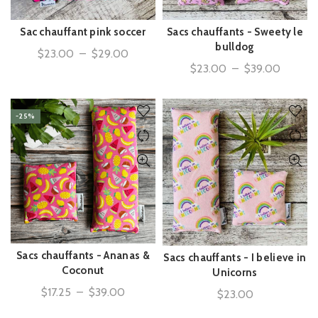
Sac chauffant pink soccer
Sacs chauffants - Sweety le
ACHAT RAPIDE
ACHAT RAPIDE
bulldog
Plage
$
23.00
–
$
29.00
Plage
$
23.00
–
$
39.00
de
de
prix :
prix :
$23.00
-25%
$23.00
à
à
$29.00
$39.00
Sacs chauffants - Ananas &
Sacs chauffants - I believe in
ACHAT RAPIDE
ACHAT RAPIDE
Coconut
Unicorns
Plage
$
17.25
–
$
39.00
$
23.00
de