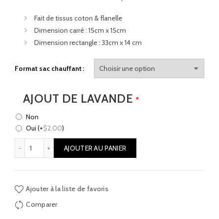
Fait de tissus coton & flanelle
Dimension carré : 15cm x 15cm
Dimension rectangle : 33cm x 14 cm
Format sac chauffant
AJOUT DE LAVANDE
*
Non
Oui
(+
$
2.00
)
quantité de Sac chauffant jeux retro
AJOUTER AU PANIER
Ajouter à la liste de favoris
Comparer