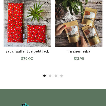
Sac chauffant Le petit Jack
Tisanes Ierba
ACHAT RAPIDE
ACHAT RAPIDE
$
29.00
$
13.95