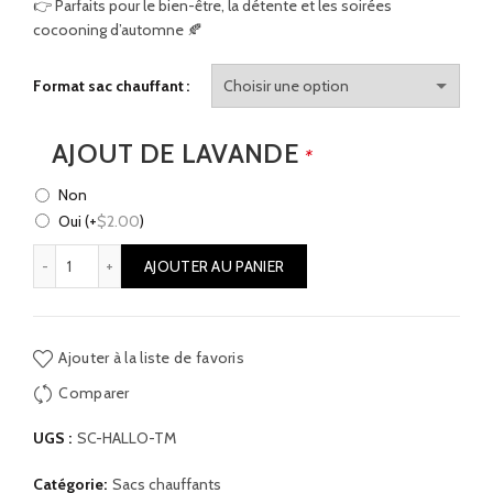
👉 Parfaits pour le bien-être, la détente et les soirées
cocooning d’automne 🍂
Format sac chauffant
AJOUT DE LAVANDE
*
Non
Oui
(+
$
2.00
)
quantité de Sac chauffant - Têtes de mort
AJOUTER AU PANIER
Ajouter à la liste de favoris
Comparer
UGS :
SC-HALLO-TM
Catégorie:
Sacs chauffants