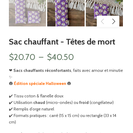
Sac chauffant - Têtes de mort
Plage
$
20.70
–
$
40.50
de
❤
Sacs chauffants réconfortants
, faits avec amour et minutie
✨
prix :
🎃
Édition spéciale Halloween
🎃
$20.70
✔️ Tissu coton & flanelle doux
✔️ Utilisation
chaud
(micro-ondes) ou
froid
(congélateur)
à
✔️ Remplis d’orge naturel
✔️ Formats pratiques : carré (15 x 15 cm) ou rectangle (33 x 14
$40.50
cm)