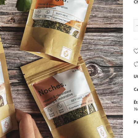
Ch
U
Ca
Ét
N
P