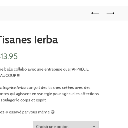
Tisanes Ierba
$
13.95
e belle collabo avec une entreprise que J’APPRÉCIE
AUCOUP !!!
entreprise Ierba
conçoit des tisanes créées avec des
antes qui agissent en synergie pour agir sur les affections
 soulager le corps et esprit.
lez-y essayé par vous même 😀