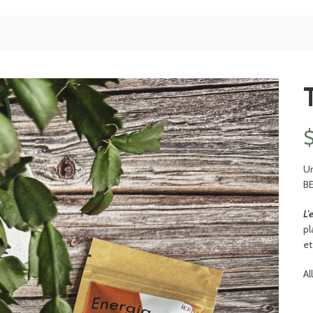
Un
BE
L'
pl
et
Al