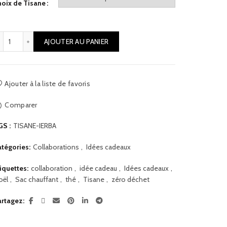
oix de Tisane
quantité de Tisanes Ierba
AJOUTER AU PANIER
Ajouter à la liste de favoris
Comparer
GS :
TISANE-IERBA
tégories:
Collaborations
,
Idées cadeaux
iquettes:
collaboration
,
idée cadeau
,
Idées cadeaux
,
oël
,
Sac chauffant
,
thé
,
Tisane
,
zéro déchet
artagez