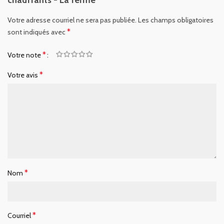
chauffants - La ferme”
Votre adresse courriel ne sera pas publiée.
Les champs obligatoires
*
sont indiqués avec
*
Votre note
*
Votre avis
*
Nom
*
Courriel