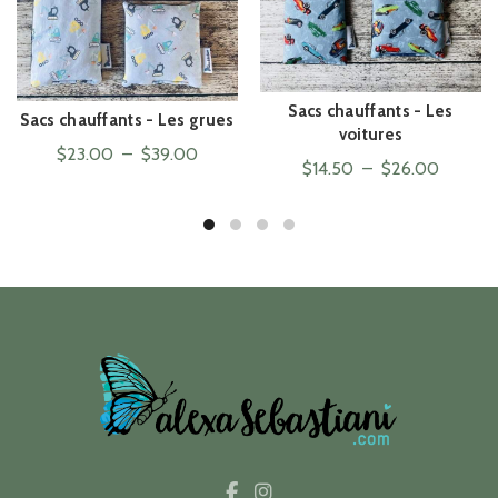
Sacs chauffants - Les
ACHAT RAPIDE
Sacs chauffants - Les grues
ACHAT RAPIDE
voitures
Plage
$
23.00
–
$
39.00
Plage
$
14.50
–
$
26.00
de
de
prix :
prix :
$23.00
$14.50
à
à
$39.00
$26.00