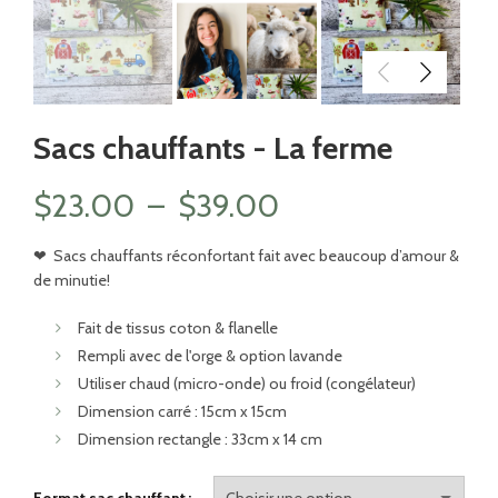
Sacs chauffants - La ferme
Plage
$
23.00
–
$
39.00
de
❤
Sacs chauffants réconfortant fait avec beaucoup d’amour &
de minutie!
prix :
Fait de tissus coton & flanelle
$23.00
Rempli avec de l'orge & option lavande
Utiliser chaud (micro-onde) ou froid (congélateur)
à
Dimension carré : 15cm x 15cm
Dimension rectangle : 33cm x 14 cm
$39.00