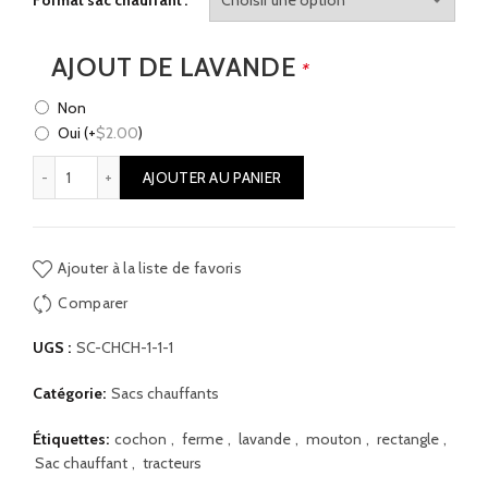
Format sac chauffant
AJOUT DE LAVANDE
*
Non
Oui
(+
$
2.00
)
quantité de Sacs chauffants - La ferme
AJOUTER AU PANIER
Ajouter à la liste de favoris
Comparer
UGS :
SC-CHCH-1-1-1
Catégorie:
Sacs chauffants
Étiquettes:
cochon
,
ferme
,
lavande
,
mouton
,
rectangle
,
Sac chauffant
,
tracteurs