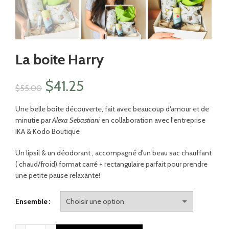
La boite Harry
Le
Le
$
41.25
$
55.00
prix
prix
Une belle boite découverte, fait avec beaucoup d'amour et de
minutie par
Alexa Sebastiani
en collaboration avec l'entreprise
initial
actuel
IKA & Kodo Boutique
était :
est :
Un lipsil & un déodorant , accompagné d'un beau sac chauffant
( chaud/froid) format carré + rectangulaire parfait pour prendre
$55.00.
$41.25.
une petite pause relaxante!
Ensemble