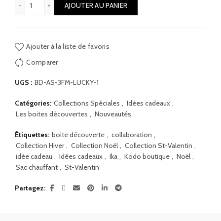
quantité de La boite Harry
AJOUTER AU PANIER
Ajouter à la liste de favoris
Comparer
UGS :
BD-AS-3FM-LUCKY-1
Catégories:
Collections Spéciales
,
Idées cadeaux
,
Les boites découvertes
,
Nouveautés
Étiquettes:
boite découverte
,
collaboration
,
Collection Hiver
,
Collection Noël
,
Collection St-Valentin
,
idée cadeau
,
Idées cadeaux
,
Ika
,
Kodo boutique
,
Noël
,
Sac chauffant
,
St-Valentin
Partagez