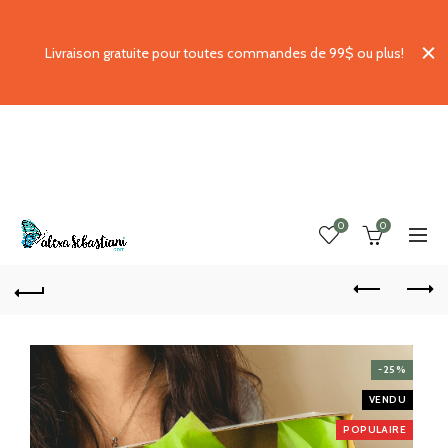
Livraison gratuite pour toutes commandes de 99$ ou plus!
0
0
-25%
VENDU
POPULAIRE