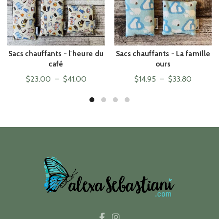
Sacs chauffants - l'heure du
Sacs chauffants - La famille
ACHAT RAPIDE
ACHAT RAPIDE
café
ours
Plage
Plage
$
23.00
–
$
41.00
$
14.95
–
$
33.80
de
de
prix :
prix :
$23.00
$14.95
à
à
$41.00
$33.80