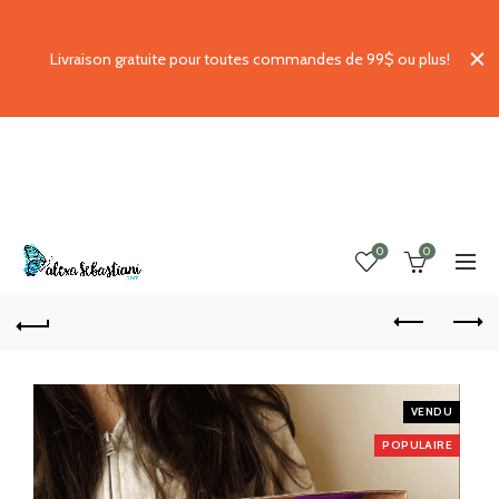
Livraison gratuite pour toutes commandes de 99$ ou plus!
0
0
VENDU
POPULAIRE