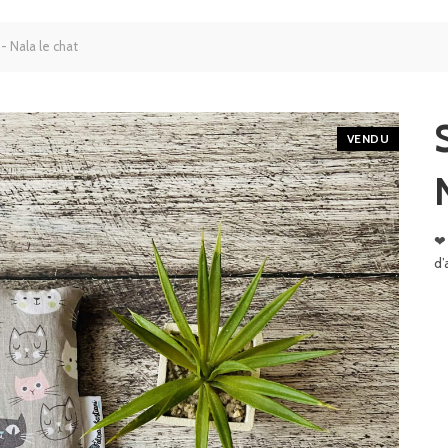
- Nala le chat
VENDU
❤
d’