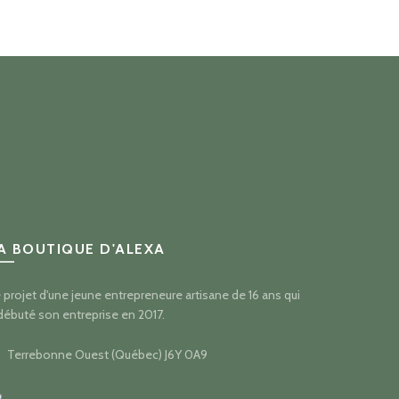
x :
prix :
3.00
$23.00
à
1.00
$41.00
A BOUTIQUE D'ALEXA
 projet d'une jeune entrepreneure artisane de 16 ans qui
débuté son entreprise en 2017.
Terrebonne Ouest (Québec) J6Y 0A9