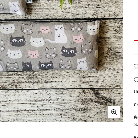
U
Ca
Ét
S
P