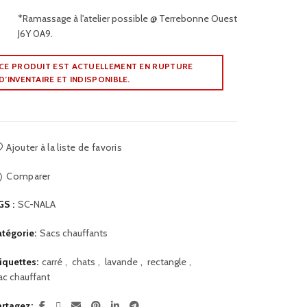
*Ramassage à l'atelier possible @ Terrebonne Ouest
J6Y 0A9.
CE PRODUIT EST ACTUELLEMENT EN RUPTURE
D’INVENTAIRE ET INDISPONIBLE.
Ajouter à la liste de favoris
Comparer
GS :
SC-NALA
tégorie:
Sacs chauffants
iquettes:
carré
,
chats
,
lavande
,
rectangle
,
ac chauffant
artagez