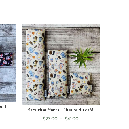
kull
Sacs chauffants - l'heure du café
Sacs chauf
ACHAT RAPIDE
age
Plage
$
23.00
–
$
41.00
de