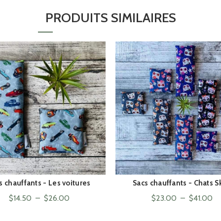
PRODUITS SIMILAIRES
s chauffants - Les voitures
Sacs chauffants - Chats S
ACHAT RAPIDE
ACHAT RAPIDE
Plage
Pl
$
14.50
–
$
26.00
$
23.00
–
$
41.00
de
de