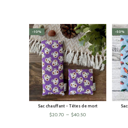
-10%
-50%
Sac chauffant - Têtes de mort
Sac
ACHAT RAPIDE
Plage
$
20.70
–
$
40.50
de