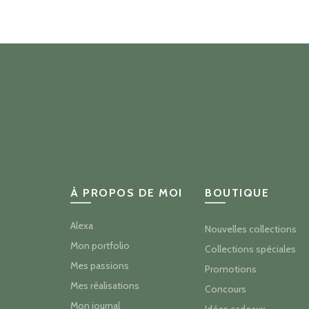
prix :
$20.70
à
$40.50
À PROPOS DE MOI
BOUTIQUE
Alexa
Nouvelles collections
Mon portfolio
Collections spéciales
Mes passions
Promotions
Mes réalisations
Concours
Mon journal