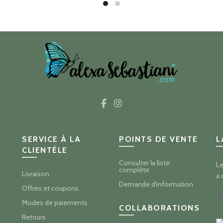
prix :
pri
$14.50
$2
à
à
$26.00
$4
SERVICE À LA
POINTS DE VENTE
L
CLIENTÈLE
Consulter la liste
Le
complète
Livraison
a 
Demande d'information
Offres et coupons
Modes de paiements
COLLABORATIONS
Retours