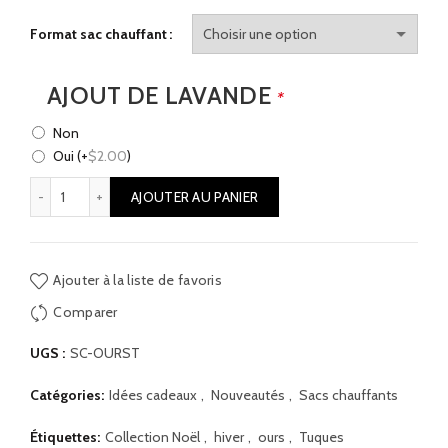
Format sac chauffant
AJOUT DE LAVANDE
*
Non
Oui
(+
$
2.00
)
quantité de Sacs chauffants - Ours Turquoise
AJOUTER AU PANIER
Ajouter à la liste de favoris
Comparer
UGS :
SC-OURST
Catégories:
Idées cadeaux
,
Nouveautés
,
Sacs chauffants
Étiquettes:
Collection Noël
,
hiver
,
ours
,
Tuques