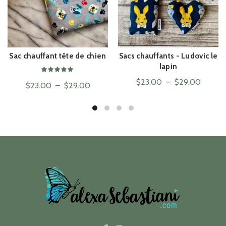
Sac chauffant tête de chien
Sacs chauffants - Ludovic le
ACHAT RAPIDE
ACHAT RAPIDE
lapin
Plage
$
23.00
–
$
29.00
Plage
$
23.00
–
$
29.00
de
de
prix :
prix :
$23.00
$23.00
à
à
$29.0
$29.00