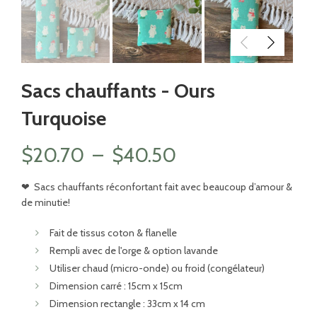
Sacs chauffants - Ours
Turquoise
Plage
$
20.70
–
$
40.50
de
❤
Sacs chauffants réconfortant fait avec beaucoup d’amour &
de minutie!
prix :
Fait de tissus coton & flanelle
$20.70
Rempli avec de l'orge & option lavande
Utiliser chaud (micro-onde) ou froid (congélateur)
à
Dimension carré : 15cm x 15cm
Dimension rectangle : 33cm x 14 cm
$40.50