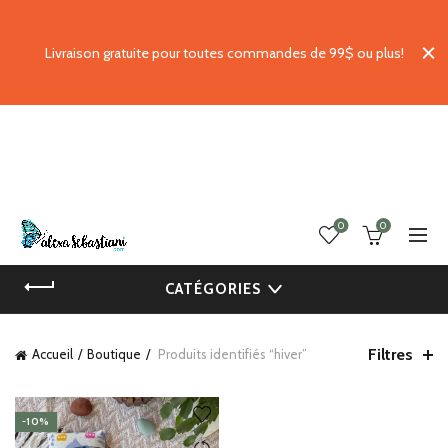
Livraison gratuite pour toutes commandes de 99$ ou plus!
0
0
CATÉGORIES
Filtres
Accueil
Boutique
Produits identifiés “hiver”
-10%