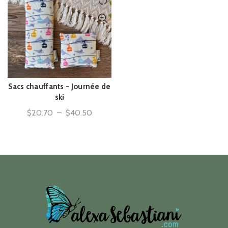
Sacs chauffants - Journée de
ACHAT RAPIDE
ski
Plage
$
20.70
–
$
40.50
de
prix :
$20.70
à
$40.50