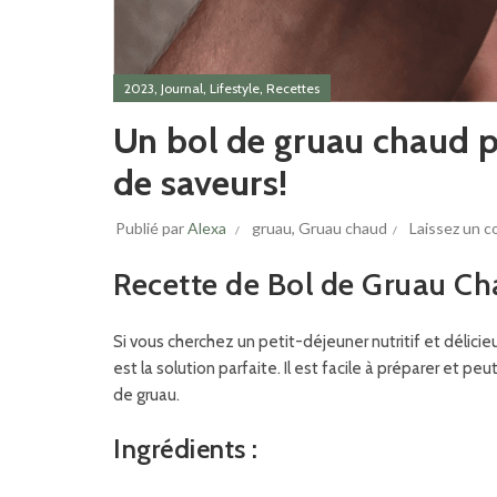
,
,
,
2023
Journal
Lifestyle
Recettes
Un bol de gruau chaud po
de saveurs!
Publié par
Alexa
gruau
,
Gruau chaud
Laissez un 
Recette de Bol de Gruau C
Si vous cherchez un petit-déjeuner nutritif et délici
est la solution parfaite. Il est facile à préparer et p
de gruau.
Ingrédients :