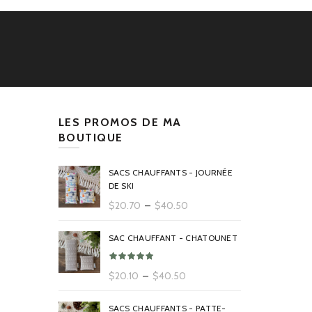
LES PROMOS DE MA
BOUTIQUE
SACS CHAUFFANTS - JOURNÉE
DE SKI
Plage
$
20.70
–
$
40.50
de
prix :
SAC CHAUFFANT - CHATOUNET
$20.70
à
Plage
$
20.10
–
$
40.50
$40.50
de
prix :
SACS CHAUFFANTS - PATTE-