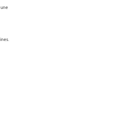
z une
ines.