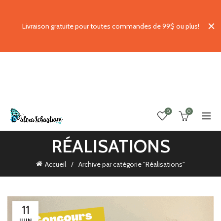
Livraison gratuite pour toutes commandes de 99$ ou plus!
0
0
RÉALISATIONS
Accueil
Archive par catégorie "Réalisations"
11
JUIN