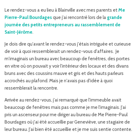
Le rendez-vous a eu lieu à Blainville avec mes parents et
Me
Pierre-Paul Bourdages
que j'ai rencontré lors de la
grande
journée des petits entrepreneurs au rassemblement de
Saint-Jérôme
.
Je dois dire qu'avant le rendez-vous j'étais intriguée et curieuse
de voir à quoi ressemblerait un rendez-vous d'affaires. Je
m'imaginais un bureau avec beaucoup de fenêtres, des portes
en vitre où on pouvait y voir l'intérieur des locaux et des divans
bruns avec des coussins mauve et gris et des hauts parleurs
accrochés au plafond. Mais je n'avais pas d'idée à quoi
ressemblerait la rencontre.
Arrivée au rendez-vous, j'ai remarqué que l'immeuble avait
beaucoup de fenêtres mais pas comme je me l'imaginais. J'ai
pris un ascenseur pour me diriger au bureau de Me Pierre-Paul
Bourdages où j'ai été accueillie par Geneviève, une stagiaire de
leur bureau. J'ai bien été accueillie et je me suis sentie contente.