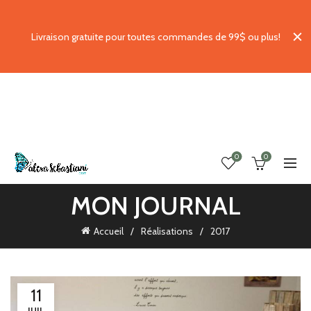
Livraison gratuite pour toutes commandes de 99$ ou plus!
0
0
MON JOURNAL
Accueil
Réalisations
2017
11
JUIL