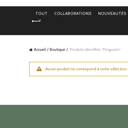
TOUT
COLLABORATIONS
NOUVEAUTÉS
Accueil
Boutique
Produits identifiés “Pingouins”
Aucun produit ne correspond à votre sélection.