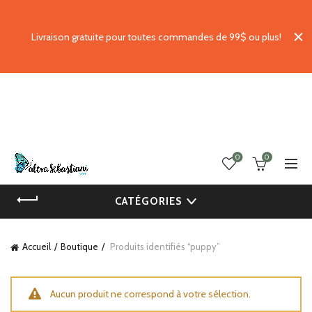
Livraison gratuite pour toutes commandes de 99$ ou plus!
0
0
CATÉGORIES
Accueil
Boutique
Produits identifiés “puppy”
Aucun produit ne correspond à votre sélection.