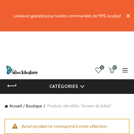
Livraison gratuite pour toutes commandes de 99$ ou plus!
0
0
CATÉGORIES
Accueil
Boutique
Produits identifiés “shower de bébé”
Aucun produit ne correspond à votre sélection.