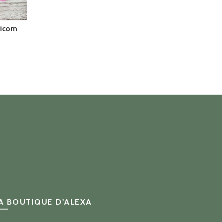
icorn
lage
e
ix :
23.00
45.00
A BOUTIQUE D'ALEXA