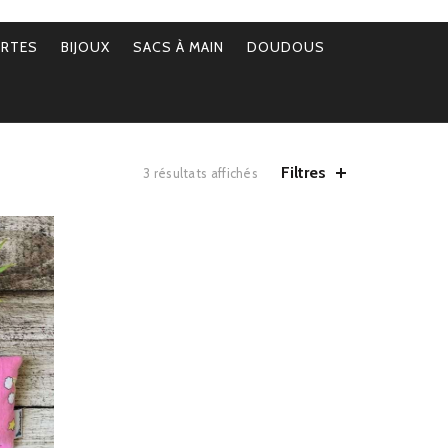
ERTES
BIJOUX
SACS À MAIN
DOUDOUS
Filtres
Trié
3 résultats affichés
par
popularité