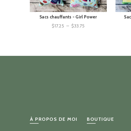
Sacs chauffants - Girl Power
Sac
ACHAT RAPIDE
Plage
$
17.25
–
$
33.75
de
prix :
$17.25
à
$33.75
À PROPOS DE MOI
BOUTIQUE