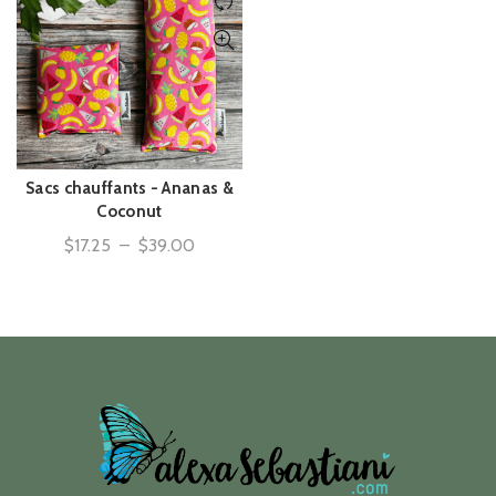
Sacs chauffants - Ananas &
ACHAT RAPIDE
Coconut
Plage
$
17.25
–
$
39.00
de
prix :
$17.25
à
$39.00