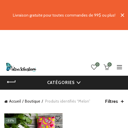
Livraison gratuite pour toutes commandes de 99$ ou plus!
0
0
CATÉGORIES
Filtres
Accueil
Boutique
Produits identifiés “Melon”
-25%