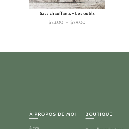
Sacs chauffants - Les outils
ACHAT RAPIDE
Plage
$
23.00
–
$
29.00
de
prix :
$23.00
à
$29.00
À PROPOS DE MOI
BOUTIQUE
Alexa